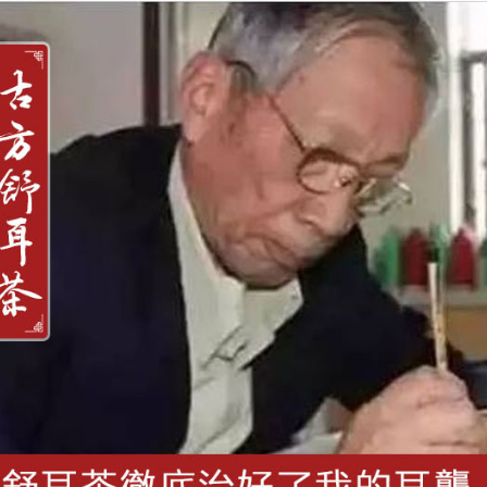
治療突發性耳聾耳鳴的中醫保健品，能有效增強聽力，老年性聽力障礙治療中
觀的生活態度很重要
面的，但效果因人而異，
耳鳴怎麼辦
？保持良好的情緒和樂觀的
總之，耳鳴一般對健康危害不大，但卻令人煩惱不安，現時治療