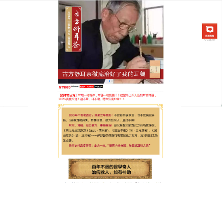
中藥舒耳茶專賣店
耳鳴困擾不用怕，耳鳴茶包妙
方來救駕
有時耳朵悶悶的，耳鳴聲響不斷，這無疑給生活蒙上
一層陰影，耳鳴對聽覺系統的傷害不容小覷，好在有
耳鳴茶包
這一妙方，它就像一位隱形的守護者，能防
止耳鳴進一步侵害身體，而且，它對於肺熱有獨到的
化解作用，讓呼吸更加通暢，在補充脾胃虛燥方面，
它也毫不含糊，讓脾胃功能逐漸恢復，清熱解毒、消
癰排膿，讓身體的毒素得以排出，一杯耳鳴茶包帶給